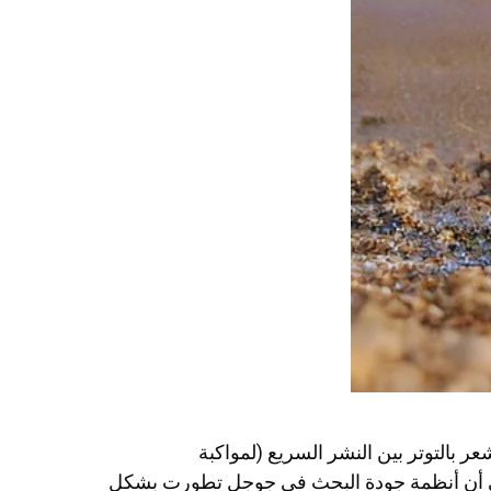
202، فمن المحتمل أنك تشعر بالتوتر بين النشر السريع (لمواكبة
ي أن أنظمة جودة البحث في جوجل تطورت بشكل