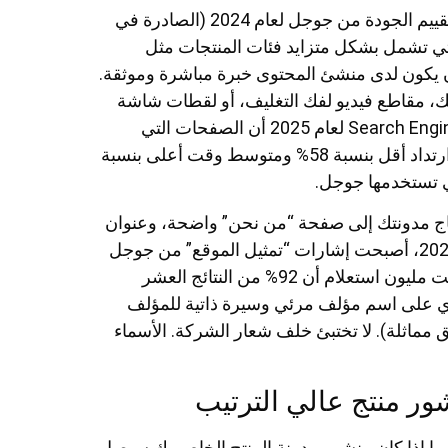
علاوة على ذلك، أصبح دور “الخبرة” أكثر تفصيلاً. تنص إرشادات تقييم الجودة من جوجل لعام 2024 (الصادرة في
 صراحةً على أنه بالنسبة لموضوعات “YMYL” - والتي تشمل بشكل متزايد فئات المنتجات مثل
ن يكون لدى منشئ المحتوى خبرة مباشرة وموثقة.
سك، مقاطع فيديو لفك التغليف، أو لقطات شاشة
للوحة التحكم الخاصة بحسابك. أظهرت ورقة بيضاء من Search Engine Land لعام 2025 أن الصفحات التي
تحتوي على وسائط أصلية (وليست صورًا مخزنة) شهدت معدل ارتداد أقل بنسبة 58% ومتوسط وقت أعلى بنسبة
 تحتاج مدونتك إلى صفحة “من نحن” واضحة، وعنوان
فعلي (إن أمكن)، وسياسة خصوصية، وطريقة اتصال. في عام 2025، أصبحت إشارات “تمثيل الموقع” من جوجل
أكثر أهمية. وجدت دراسة حديثة أجرتها Ahrefs (يناير 2025) غطت مليون استعلام أن 92% من النتائج العشر
ي على اسم مؤلف مرئي وسيرة ذاتية للمؤلف
LinkedIn، GitHub، أو منصة تحقق مماثلة). لا تختبئ خلف شعار الشركة. الأسماء
ر منتج عالي الترتيب
ية تحدد ما إذا كان منشور مدونة المنتج الخاص بك سيصل