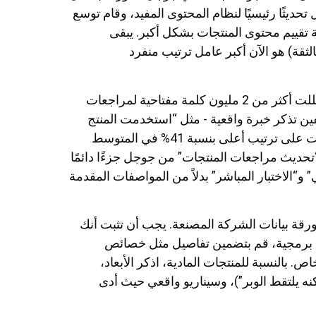
ماضية. في سبتمبر 2024، أصدرت جوجل تحديثًا رئيسيًا لنظام المحتوى المفيد، وقام توسع
اصطناعي” في فبراير 2025 بتغيير طريقة تقييم محتوى المنتجات بشكل أكبر. يبقى
ثقة) هو الآن أكبر عامل ترتيب منفرد
وجدت دراسة حديثة أجرتها Semrush (الربع الرابع من 2024) حللت أكثر من 2 مليون كلمة مفتاحية لمراجعات
ين تذكر خبرة واقعية - مثل “استخدمت المنتج
لمدة 12 شهرًا” أو “اختبرت أكثر من 30 نموذجًا هذا العام” - حصلت على ترتيب أعلى بنسبة 41% في المتوسط
تحديث مراجعات المنتجات” من جوجل جزءًا دائمًا
و“الاختبار المباشر” بدلاً من المواصفات المقدمة
 ورقة بيانات الشركة المصنعة. يجب أن تثبت أنك
اة برمجية، قم بتضمين تفاصيل مثل خصائص
 بالنسبة للمنتجات المادية، اذكر الأبعاد،
 يلتقط الوبر”)، وسيناريو واقعي حيث أدى