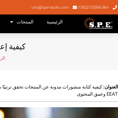
ceo@spe-audio.com
+86 13922153566
الرئيسية
المنتجات
كيفية إ
الر
العنوان:
EEAT وعمق المحتوى