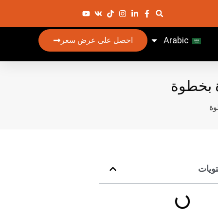
Arabic
احصل على عرض سعر
 بخطوة
وة
ويات