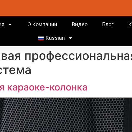
ия
О Компании
Видео
Блог
К
Russian
вая профессиональна
стема
я караоке-колонка