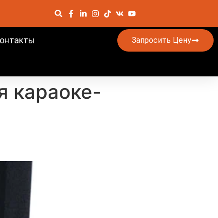
онтакты
Запросить Цену
я караоке-