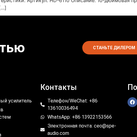
еристики: Артикул: HD-6110 Описание: 10-дюймовая п
[…]
стью
СТАНЬТЕ ДИЛЕРОМ
Контакты
По
ый усилитель
Телефон/WeChat: +86
13610036494
ив
истем
WhatsApp: +86 13922153566
Электронная почта: ceo@spe-
audio.com
а