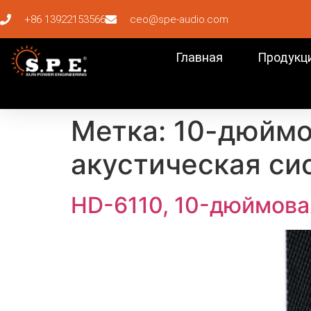
+86 13922153566
ceo@spe-audio.com
Главная
Продукц
Метка:
10-дюймо
акустическая си
HD-6110, 10-дюймова