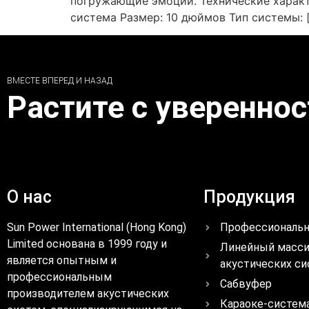
погружающие эмоции. Технические характ
система Размер: 10 дюймов Тип системы: 
ВМЕСТЕ ВПЕРЕД И НАЗАД
Растите с уверенно
О нас
Продукция
Sun Power International (Hong Kong)
Профессиональн
Limited основана в 1999 году и
Линейный масс
является опытным и
акустических с
профессиональным
Сабвуфер
производителем акустических
Караоке-систем