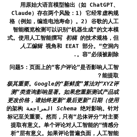
用原始大语言模型输出（如 ChatGPT、
Claude）存在两个风险：1) 它经常虚构规
格（例如，编造电池寿命）。2) 谷歌的人工
智能概览检测可以识别“机器生成”的文本模
式。使用人工智能撰写
初稿
的技术规格，但
人工编辑
视角和 EEAT 部分。“空洞内
容”必须被剔除。.
问题5：页面上的“客户评论”是否影响人工智
能提取？
极其重要。Google的“新鲜度”算法对“XYZ评
测”类查询影响显著。如果您重新测试产品或
更改价格，请始终更新“最后更新”日期（使用
绝对影响。针对
Schema
المراجعة
的架构
标记至关重要。然而，只有“总体评分”对主要
提取有意义。单个评论对人工智能的“情感分
析”层有意义。如果评论普遍负面，人工智能