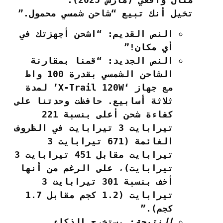
تخيل أنك تبيع “شاحن شمسي محمول.”
النص القديم:
“اشحن أجهزتك في
أي مكان!”
النص الجديد:
“قمنا بمقارنة
الشاحن الشمسي بقدرة 100 واط
مع جهاز ‘X-Trail 120W’ لمدة
ثلاثة أسابيع. حافظت وحدتنا على
كفاءة شحن أعلى بنسبة 221
تيرابايت 3 تيرابايت في الظروف
الغائمة (671 تيرابايت 3
تيرابايت مقابل 451 تيرابايت 3
تيرابايت)، على الرغم من أنها
أخف بنسبة 301 تيرابايت 3
تيرابايت (1.2 كجم مقابل 1.7
كجم).”
النتيجة:
يستخرج الذكاء