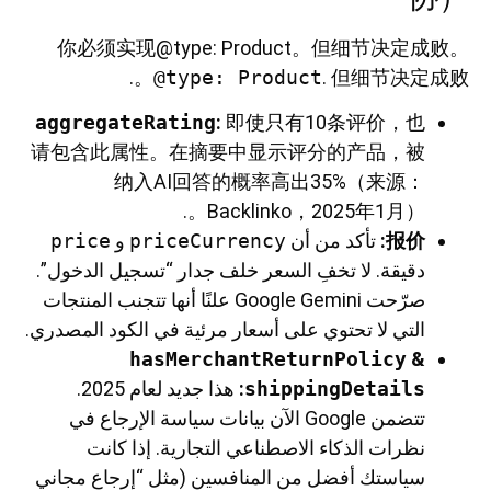
你必须实现@type: Product。但细节决定成败。
@type: Product
. 但细节决定成败。.
aggregateRating
:
即使只有10条评价，也
请包含此属性。在摘要中显示评分的产品，被
纳入AI回答的概率高出35%（来源：
Backlinko，2025年1月）。.
报价
:
تأكد من أن
priceCurrency
و
price
دقيقة. لا تخفِ السعر خلف جدار “تسجيل الدخول”.
صرّحت Google Gemini علنًا أنها تتجنب المنتجات
التي لا تحتوي على أسعار مرئية في الكود المصدري.
hasMerchantReturnPolicy
&
shippingDetails
:
هذا جديد لعام 2025.
تتضمن Google الآن بيانات سياسة الإرجاع في
نظرات الذكاء الاصطناعي التجارية. إذا كانت
سياستك أفضل من المنافسين (مثل “إرجاع مجاني