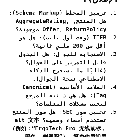
ترميز المخطط (Schema Markup):
هل
المنتج
,
,
AggregateRating
ReturnPolicy
,
Offer
موجودة؟
TTFB (وقت أول بايت):
هل هو
أقل من 200 مللي ثانية؟
الاستجابة للجوال:
هل الجدول
قابل للتمرير على الجوال؟
(غالبًا ما يستخرج الذكاء
الاصطناعي نسخة الجوال).
العلامة الأساسية (Canonical
Tag):
هل هي ذاتية المرجع
لتجنب مشكلات المعلمات؟
تحسين صور SEO:
هل صور المنتج
تستخدم أسماء وصفية؟
文本
alt
（例如：“ErgoTech Pro 无线鼠标，
黑色——侧视图”）。避免使用通用