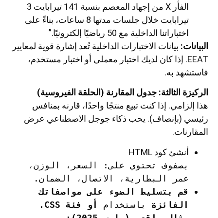
الفأر X من إجهاد المعصم بنسبة 141 تيرابايت 3
تيرابايت خلال جلسات مدتها 8 ساعات، بناءً على
اختباراتنا الداخلية مع 50 رياضيًا إلكترونيًا.”
البيانات:
بيانات الاختبارات الداخلية تُعد إشارة قوية لمعايير
EEAT. إذا كان لديك اختبار معملي أو اختبار مستخدم،
فاستشهد به.
الركيزة الثالثة: جدول المقارنة (الحلقة الفيروسية)
هذا إلزامي. إذا كنت تبيع منتجًا واحدًا، قارنه بمنافس
رئيسي (بإنصاف). يحب ذكاء جوجل الاصطناعي عرض
المقارنات.
أنشئ كود HTML
بصفوف تحتوي على: السعر، الوزن،
عمر البطارية، الاتصال، الضمان.
قم بتسليط الضوء على مواصفاتك
الفائزة
باستخدام
أو فئة CSS.
مثال واقعي (مارس 2025):