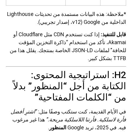
*ملاحظة: هذه البيانات مستمدة من تحديثات Lighthouse
الداخلية من Google (v12، إصدار تجريبي).
قابل للتنفيذ:
إذا كنت تستخدم CDN مثل Cloudflare أو
Akamai، تأكد من استخدام “ذاكرة التخزين المؤقت
للحافة” لملفات JSON-LD الخاصة بمنتجك. يقلل هذا من
TTFB بشكل كبير.
H2: استراتيجية المحتوى:
الكتابة من أجل “المنظور” بدلاً
من “الكلمات المفتاحية”
في الأيام القديمة، كنت ستكتب وصفًا مثل:
“اشترِ أفضل
فأرة لاسلكية. فأرتنا اللاسلكية مريحة.”
هذا غير مرغوب
فيه. في 2025، تريد Google
المنظور
.