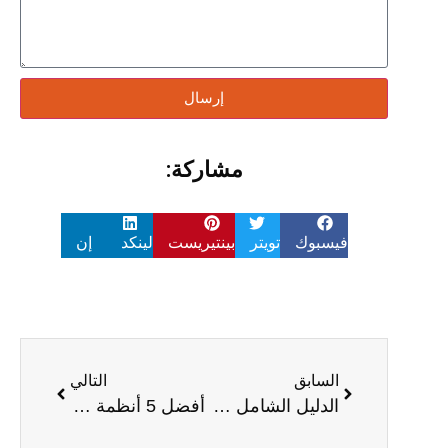
إرسال
مشاركة:
فيسبوك
تويتر
بينتيريست
لينكد إن
السابق
التالي
الدليل الشامل لأنظمة الصوت ذات الصف الخطي (Linear Array PA)
أفضل 5 أنظمة صف مصغر (Mini Line Array) لعام 2024