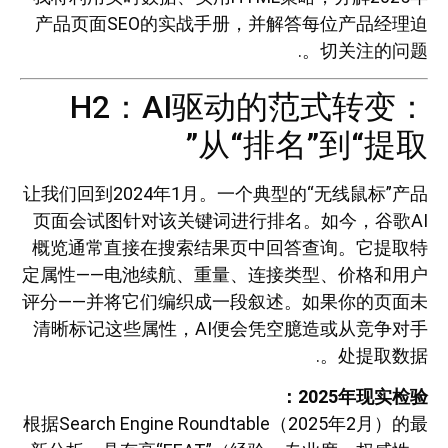
产品页面SEO的实战手册，并解答每位产品经理迫
切关注的问题。.
H2：AI驱动的范式转变：
从“排名”到“提取”
让我们回到2024年1月。一个典型的“无线鼠标”产品
页面会试图针对该关键词进行排名。如今，谷歌AI
概览通常直接在搜索结果页中回答查询。它提取特
定属性——电池续航、重量、连接类型、价格和用户
评分——并将它们编织成一段叙述。如果你的页面未
清晰标记这些属性，AI便会凭空臆造或从竞争对手
处提取数据。.
2025年现实检验：
根据Search Engine Roundtable（2025年2月）的最