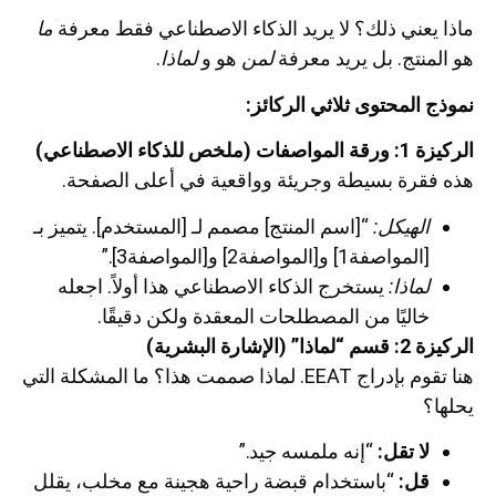
ماذا يعني ذلك؟ لا يريد الذكاء الاصطناعي فقط معرفة
ما
هو المنتج. بل يريد معرفة
لمن
هو و
لماذا
.
نموذج المحتوى ثلاثي الركائز:
الركيزة 1: ورقة المواصفات (ملخص للذكاء الاصطناعي)
هذه فقرة بسيطة وجريئة وواقعية في أعلى الصفحة.
الهيكل:
“[اسم المنتج] مصمم لـ [المستخدم]. يتميز بـ
[المواصفة1] و[المواصفة2] و[المواصفة3].”
لماذا:
يستخرج الذكاء الاصطناعي هذا أولاً. اجعله
خاليًا من المصطلحات المعقدة ولكن دقيقًا.
الركيزة 2: قسم “لماذا” (الإشارة البشرية)
هنا تقوم بإدراج EEAT. لماذا صممت هذا؟ ما المشكلة التي
يحلها؟
لا تقل:
“إنه ملمسه جيد.”
قل:
“باستخدام قبضة راحية هجينة مع مخلب، يقلل