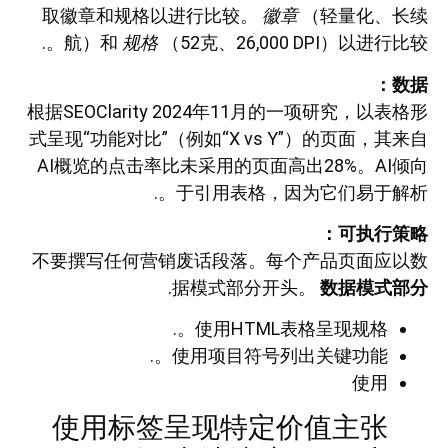
取徽章和规格以进行比较。
徽章
（轻量化、长续
航）和
规格
（52克、26,000 DPI）以进行比较。.
数据：
根据SEOClarity 2024年11月的一项研究，以表格形
式呈现“功能对比”（例如“X vs Y”）的页面，其来自
AI概览的点击率比未采用的页面高出28%。AI倾向
于引用表格，因为它们易于解析。.
可执行策略：
不要撰写任何营销废话段落。每个产品页面应以数
.
据模式部分开头。
数据模式部分
使用HTML表格呈现规格。.
使用项目符号列出关键功能。.
使用
使用标签呈现特定价值主张