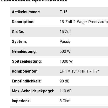
Artikelnummer:
F-15
Description:
15-Zoll-2-Wege-Passivlauts
Größe:
15 Zoll
System:
Passiv
Nennleistung:
500 W
Spitzenleistung:
1000 W
Komponenten:
LF 1 × 15″ / HF 1 × 1,7″
Empfindlichkeit:
98 dB
Max. Schalldruckpegel:
110 dB
Impedanz:
8 Ohm