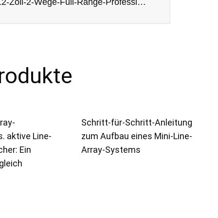
F-12 12-Zoll-2-Wege-Full-Range-Professioneller-Audio-Lautsprecher
rodukte
ray-
Schritt-für-Schritt-Anleitung
. aktive Line-
zum Aufbau eines Mini-Line-
her: Ein
Array-Systems
rgleich