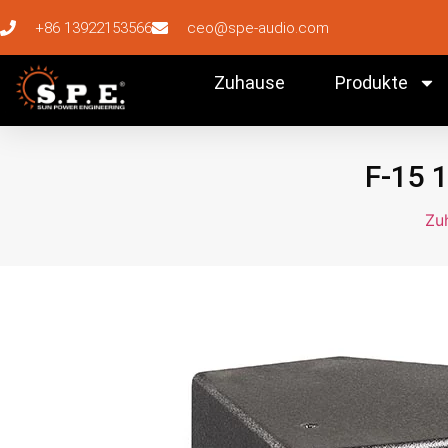
+86 13922153566
ceo@spe-audio.com
Zuhause
Produkte
F-15 
Zu