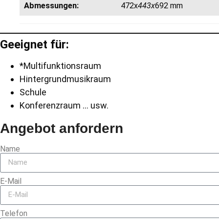
Abmessungen:
472x
443x
692 mm
Geeignet für:
*Multifunktionsraum
Hintergrundmusikraum
Schule
Konferenzraum … usw.
Angebot anfordern
Name
E-Mail
Telefon