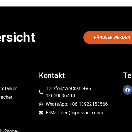
rsicht
HÄNDLER WERDEN
Kontakt
Te
rstärker
Telefon/WeChat: +86
13610036494
recher
WhatsApp: +86 13922153566
E-Mail: ceo@spe-audio.com
ll-Range-