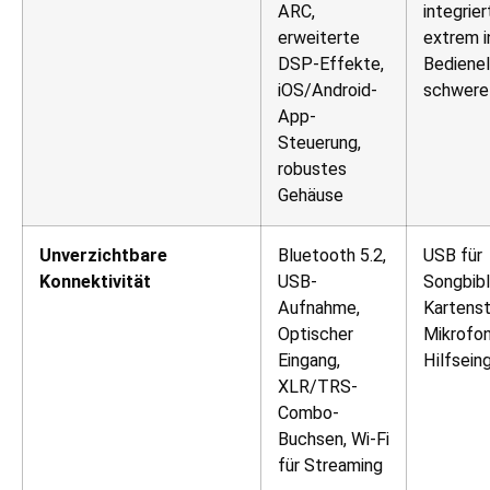
ARC,
integrier
erweiterte
extrem i
DSP-Effekte,
Bediene
iOS/Android-
schwere 
App-
Steuerung,
robustes
Gehäuse
Unverzichtbare
Bluetooth 5.2,
USB für
Konnektivität
USB-
Songbibl
Aufnahme,
Kartenst
Optischer
Mikrofo
Eingang,
Hilfsein
XLR/TRS-
Combo-
Buchsen, Wi-Fi
für Streaming