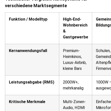
verschiedene Marktsegmente
Funktion / Modelltyp
High-End-
Gemeins
Wohnbereich
Bildung
&
Gastgewerbe
Kernanwendungsfall
Premium-
Schulen,
Heimkinos,
Gemeind
Luxus-Airbnb,
Altenpfl
kleine Bars
Firmenv
Leistungsabgabe (RMS)
2000W+,
1000W –
mehrkanalig
ausgewo
Kritische Merkmale
Multi-Zonen-
Einfache
Audio, HDMI
Mikrofon