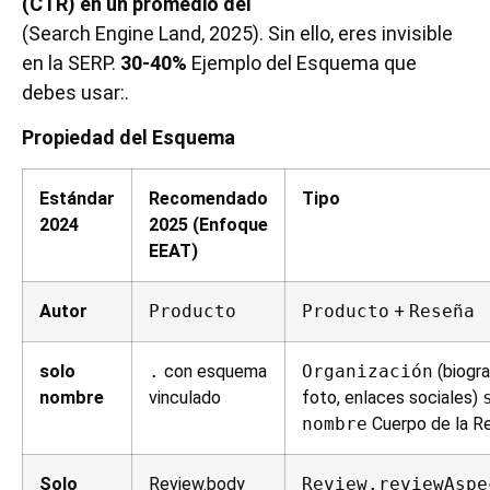
(CTR) en un promedio del
(Search Engine Land, 2025). Sin ello, eres invisible
en la SERP.
30-40%
Ejemplo del Esquema que
debes usar:.
Propiedad del Esquema
Estándar
Recomendado
Tipo
2024
2025 (Enfoque
EEAT)
Autor
Producto
Producto
+
Reseña
solo
.
con esquema
Organización
(biogra
nombre
vinculado
foto, enlaces sociales)
nombre
Cuerpo de la R
Solo
Review.body
Review.reviewAspe