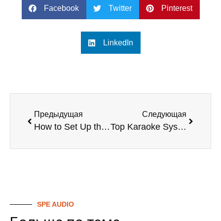
Facebook
Twitter
Pinterest
LinkedIn
Предыдущая
Следующая
How to Set Up the Singtronic Karaoke System
Top Karaoke Systems with Screens for Home Use
SPE AUDIO