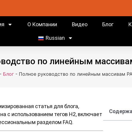
ия
О Компании
Видео
Блог
К
Russian
оводство по линейным массивам
-
Блог
-
Полное руководство по линейным массивам PA
изированная статья для блога,
Содержа
на с использованием тегов H2, включает
ессиональным разделом FAQ.