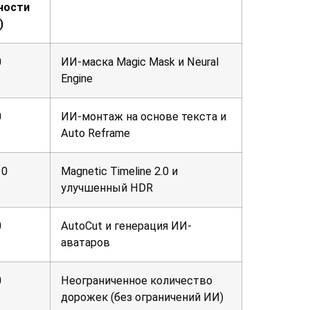
ности
)
0
ИИ-маска Magic Mask и Neural
Engine
0
ИИ-монтаж на основе текста и
Auto Reframe
10
Magnetic Timeline 2.0 и
улучшенный HDR
0
AutoCut и генерация ИИ-
аватаров
0
Неограниченное количество
дорожек (без ограничений ИИ)