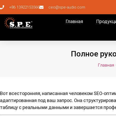
+86 13922153566
ceo@spe-audio.com
Главная
Продукц
Полное рук
Главная
Вот всесторонняя, написанная человеком SEO-оптим
адаптированная под ваш запрос. Она структурирова
таблицу с реальными данными и завершается проф