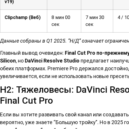
v19)
Clipchamp (Веб)
8 мин 00
7 мин 30
4 / 1
сек
сек
Данные собраны в Q1 2025. “Н/Д” означает ограниче
Главный вывод очевиден:
Final Cut Pro по-прежнем
Silicon
, но
DaVinci Resolve Studio
предлагает наилучш
обеих платформах. Premiere Pro держался достойно,
увеличивается, если не использовать новые пресеты
H2: Тяжеловесы: DaVinci Resol
Final Cut Pro
Если вы хотите развивать свой канал или создават
вероятно, уже знаете “Большую тройку”. Но в 2025 го