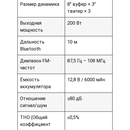
Размер динамика
8″ вуфер + 3″
твитер × 3
Выходная
200 Вт
мощность
Дальность
10 м
Bluetooth
Диапазон FM-
87,5 Гц – 108 МГц
частот
Ёмкость
12,8 В / 6000 мАч
аккумулятора
Отношение
≥80 дБ
сигнал/шум
THD (Общий
≤0,5%
коэффициент