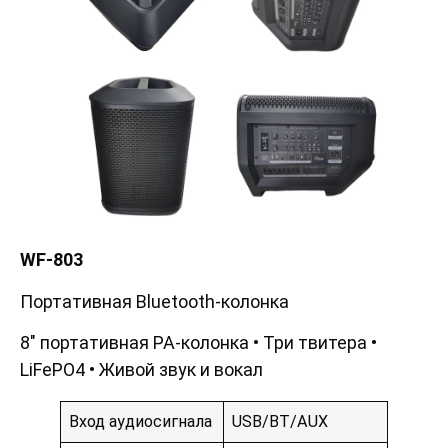
WF-80
3
Портативная Bluetooth-колонка
8″ портативная PA-колонка • Три твитера •
LiFePO4 • Живой звук и вокал
Вход аудиосигнала
USB/BT/AUX