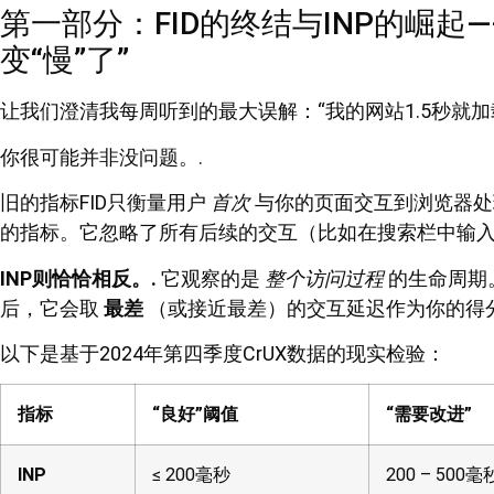
第一部分：FID的终结与INP的崛起
变“慢”了”
让我们澄清我每周听到的最大误解：“我的网站1.5秒就
你很可能并非没问题。.
旧的指标FID只衡量用户
首次
与你的页面交互到浏览器处
的指标。它忽略了所有后续的交互（比如在搜索栏中输入
INP则恰恰相反。.
它观察的是
整个访问过程
的生命周期
后，它会取
最差
（或接近最差）的交互延迟作为你的得分
以下是基于2024年第四季度CrUX数据的现实检验：
指标
“良好”阈值
“需要改进”
INP
≤ 200毫秒
200 – 500毫