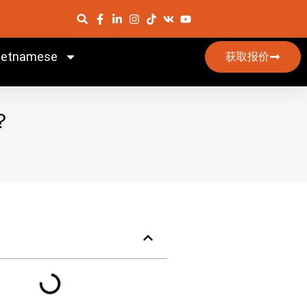
ietnamese
获取报价
？