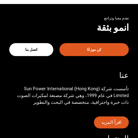
فيديو المنتج 7
0:38
تقدم معنا وتراجع
فيديو المنتج 8
0:14
انمو بثقة
فيديو المنتج 9
0:13
كن موزعًا
اتصل بنا
فيديو المنتج 10
0:43
عنا
تأسست شركة Sun Power International (Hong Kong)
Limited في عام 1999، وهي شركة مصنعة لمكبرات الصوت
ذات خبرة واحترافية، متخصصة في البحث والتطوير
اقرأ المزيد