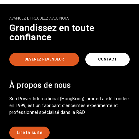
Vidéo produit 7
0:38
AVANCEZ ET RECULEZ AVEC NOUS
Vidéo produit 8
0:14
Grandissez en toute
confiance
Vidéo produit 9
0:13
DEVENEZ REVENDEUR
CONTACT
Vidéo produit 10
0:43
À propos de nous
Sun Power International (HongKong) Limited a été fondée
en 1999, est un fabricant d’enceintes expérimenté et
professionnel spécialisé dans la R&D
Lire la suite