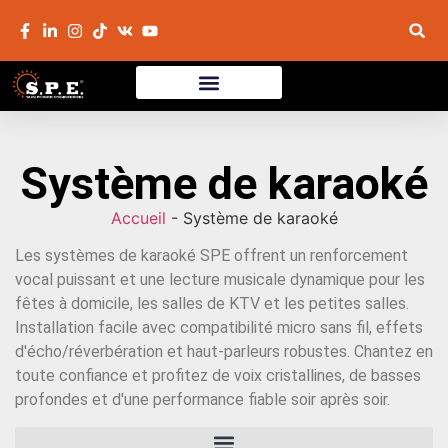
Système de karaoké
Accueil
-
Système de karaoké
Les systèmes de karaoké SPE offrent un renforcement
vocal puissant et une lecture musicale dynamique pour les
fêtes à domicile, les salles de KTV et les petites salles.
Installation facile avec compatibilité micro sans fil, effets
d'écho/réverbération et haut-parleurs robustes. Chantez en
toute confiance et profitez de voix cristallines, de basses
profondes et d'une performance fiable soir après soir.