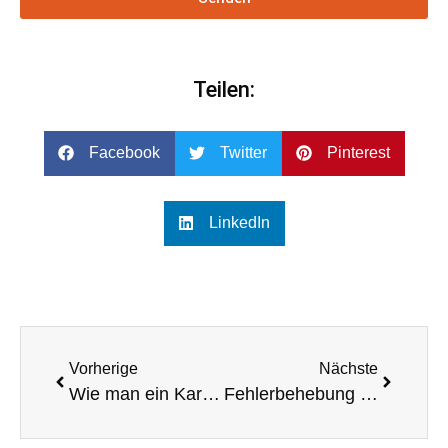
Teilen:
Facebook
Twitter
Pinterest
LinkedIn
Vorherige
Nächste
Wie man ein Karaoke-Heimkino für große Zusammenkünfte und Partys einrichtet
Fehlerbehebung und Wartung von einzelnen 12-Zoll-Line-Array-Systemen