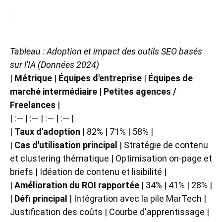
Tableau : Adoption et impact des outils SEO basés
sur l'IA (Données 2024)
|
Métrique
|
Équipes d'entreprise
|
Équipes de
marché intermédiaire
|
Petites agences /
Freelances
|
| :— | :— | :— | :— |
|
Taux d'adoption
| 82% | 71% | 58% |
|
Cas d'utilisation principal
| Stratégie de contenu
et clustering thématique | Optimisation on-page et
briefs | Idéation de contenu et lisibilité |
|
Amélioration du ROI rapportée
| 34% | 41% | 28% |
|
Défi principal
| Intégration avec la pile MarTech |
Justification des coûts | Courbe d'apprentissage |